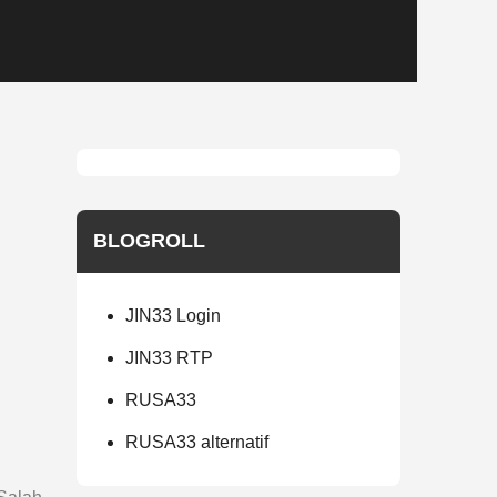
BLOGROLL
JIN33 Login
JIN33 RTP
RUSA33
RUSA33 alternatif