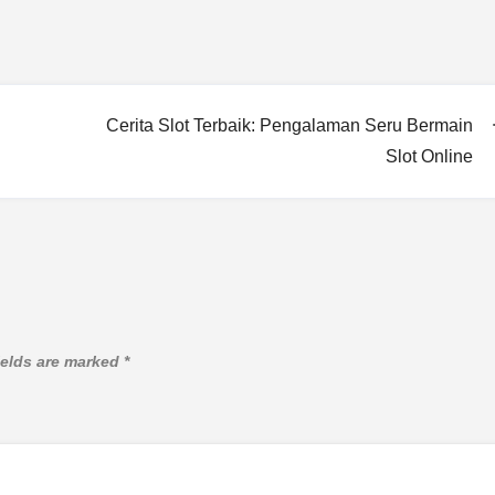
Cerita Slot Terbaik: Pengalaman Seru Bermain
Slot Online
ields are marked
*