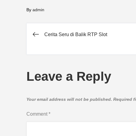
By
admin
Cerita Seru di Balik RTP Slot
Post
navigation
Leave a Reply
Your email address will not be published.
Required f
Comment
*