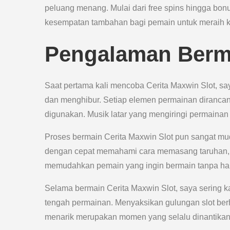
peluang menang. Mulai dari free spins hingga bonu
kesempatan tambahan bagi pemain untuk meraih 
Pengalaman Berma
Saat pertama kali mencoba Cerita Maxwin Slot, say
dan menghibur. Setiap elemen permainan dirancang
digunakan. Musik latar yang mengiringi permainan
Proses bermain Cerita Maxwin Slot pun sangat mu
dengan cepat memahami cara memasang taruhan, me
memudahkan pemain yang ingin bermain tanpa har
Selama bermain Cerita Maxwin Slot, saya sering ka
tengah permainan. Menyaksikan gulungan slot be
menarik merupakan momen yang selalu dinantikan