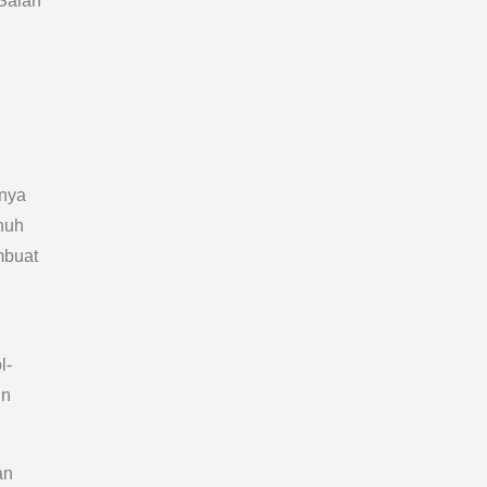
Salah
snya
nuh
mbuat
l-
in
an