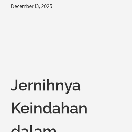
Posted
December 13, 2025
on
Jernihnya
Keindahan
dalam