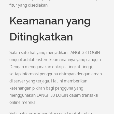
fitur yang disediakan.
Keamanan yang
Ditingkatkan
Salah satu hal yang menjadikan LANGIT33 LOGIN
unggul adalah sistem keamanannya yang canggih.
Dengan menggunakan enkripsi tingkat tinggi,
setiap informasi pengguna disimpan dengan aman
di server yang terjaga. Hal ini memberikan
ketenangan pikiran bagi pengguna yang
menggunakan LANGIT33 LOGIN dalam transaksi
online mereka.
Selain itu, proses verifikasi dua langkah telah