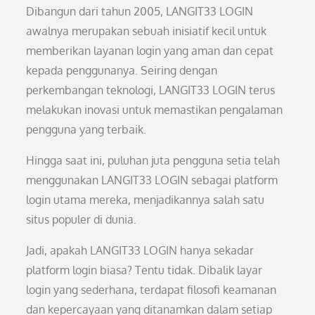
Dibangun dari tahun 2005, LANGIT33 LOGIN
awalnya merupakan sebuah inisiatif kecil untuk
memberikan layanan login yang aman dan cepat
kepada penggunanya. Seiring dengan
perkembangan teknologi, LANGIT33 LOGIN terus
melakukan inovasi untuk memastikan pengalaman
pengguna yang terbaik.
Hingga saat ini, puluhan juta pengguna setia telah
menggunakan LANGIT33 LOGIN sebagai platform
login utama mereka, menjadikannya salah satu
situs populer di dunia.
Jadi, apakah LANGIT33 LOGIN hanya sekadar
platform login biasa? Tentu tidak. Dibalik layar
login yang sederhana, terdapat filosofi keamanan
dan kepercayaan yang ditanamkan dalam setiap