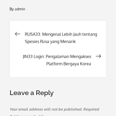
By
admin
Post
RUSA33: Mengenal Lebih Jauh tentang
Spesies Rusa yang Menarik
navigation
JIN33 Login: Pengalaman Mengakses
Platform Bergaya Korea
Leave a Reply
Your email address will not be published.
Required