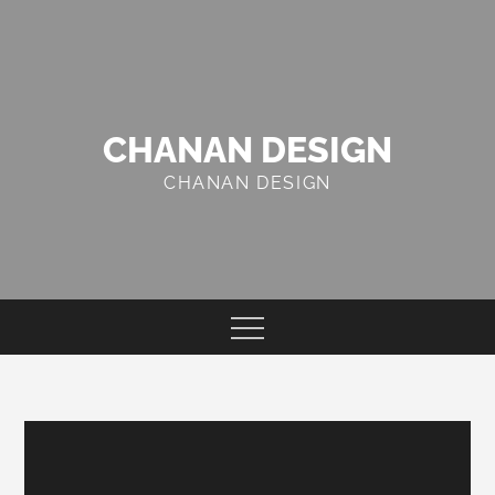
Skip
to
content
CHANAN DESIGN
CHANAN DESIGN