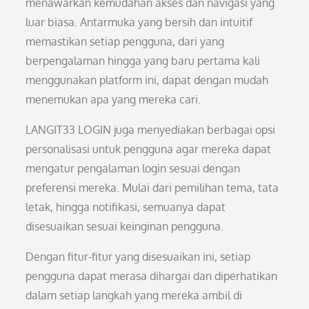
menawarkan kemudahan akses dan navigasi yang
luar biasa. Antarmuka yang bersih dan intuitif
memastikan setiap pengguna, dari yang
berpengalaman hingga yang baru pertama kali
menggunakan platform ini, dapat dengan mudah
menemukan apa yang mereka cari.
LANGIT33 LOGIN juga menyediakan berbagai opsi
personalisasi untuk pengguna agar mereka dapat
mengatur pengalaman login sesuai dengan
preferensi mereka. Mulai dari pemilihan tema, tata
letak, hingga notifikasi, semuanya dapat
disesuaikan sesuai keinginan pengguna.
Dengan fitur-fitur yang disesuaikan ini, setiap
pengguna dapat merasa dihargai dan diperhatikan
dalam setiap langkah yang mereka ambil di