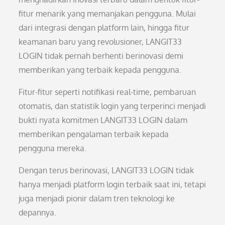
fitur menarik yang memanjakan pengguna. Mulai
dari integrasi dengan platform lain, hingga fitur
keamanan baru yang revolusioner, LANGIT33
LOGIN tidak pernah berhenti berinovasi demi
memberikan yang terbaik kepada pengguna.
Fitur-fitur seperti notifikasi real-time, pembaruan
otomatis, dan statistik login yang terperinci menjadi
bukti nyata komitmen LANGIT33 LOGIN dalam
memberikan pengalaman terbaik kepada
pengguna mereka.
Dengan terus berinovasi, LANGIT33 LOGIN tidak
hanya menjadi platform login terbaik saat ini, tetapi
juga menjadi pionir dalam tren teknologi ke
depannya.