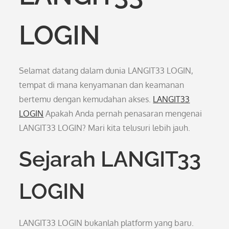
LOGIN
Selamat datang dalam dunia LANGIT33 LOGIN,
tempat di mana kenyamanan dan keamanan
bertemu dengan kemudahan akses.
LANGIT33
LOGIN
Apakah Anda pernah penasaran mengenai
LANGIT33 LOGIN? Mari kita telusuri lebih jauh.
Sejarah LANGIT33
LOGIN
LANGIT33 LOGIN bukanlah platform yang baru.