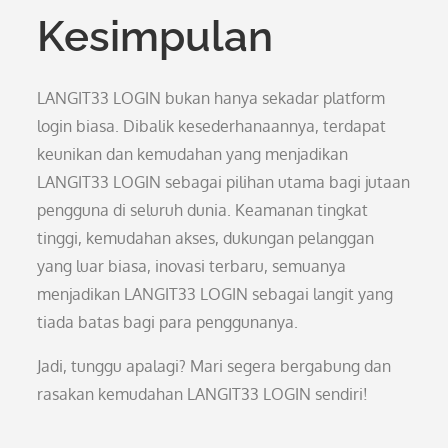
Kesimpulan
LANGIT33 LOGIN bukan hanya sekadar platform
login biasa. Dibalik kesederhanaannya, terdapat
keunikan dan kemudahan yang menjadikan
LANGIT33 LOGIN sebagai pilihan utama bagi jutaan
pengguna di seluruh dunia. Keamanan tingkat
tinggi, kemudahan akses, dukungan pelanggan
yang luar biasa, inovasi terbaru, semuanya
menjadikan LANGIT33 LOGIN sebagai langit yang
tiada batas bagi para penggunanya.
Jadi, tunggu apalagi? Mari segera bergabung dan
rasakan kemudahan LANGIT33 LOGIN sendiri!