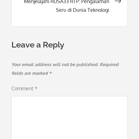
Menjelajahi RUSA33 RTP: Pengalaman
Seru di Dunia Teknologi
Leave a Reply
Your email address will not be published.
Required
fields are marked
*
Comment
*