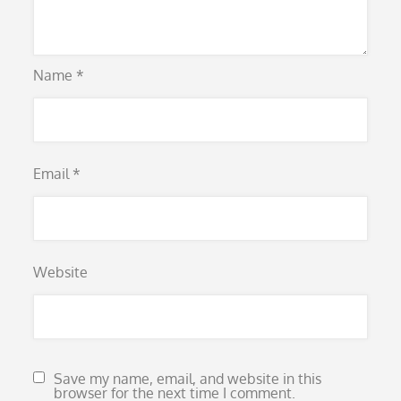
Name
*
Email
*
Website
Save my name, email, and website in this
browser for the next time I comment.