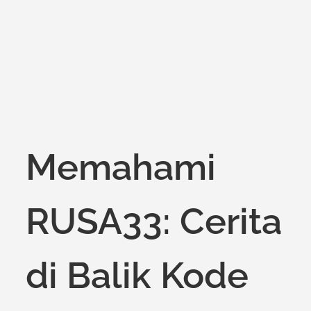
on
Memahami
RUSA33: Cerita
di Balik Kode