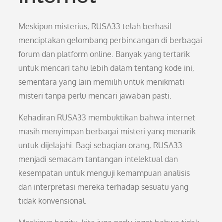
Meskipun misterius, RUSA33 telah berhasil
menciptakan gelombang perbincangan di berbagai
forum dan platform online. Banyak yang tertarik
untuk mencari tahu lebih dalam tentang kode ini,
sementara yang lain memilih untuk menikmati
misteri tanpa perlu mencari jawaban pasti.
Kehadiran RUSA33 membuktikan bahwa internet
masih menyimpan berbagai misteri yang menarik
untuk dijelajahi. Bagi sebagian orang, RUSA33
menjadi semacam tantangan intelektual dan
kesempatan untuk menguji kemampuan analisis
dan interpretasi mereka terhadap sesuatu yang
tidak konvensional.