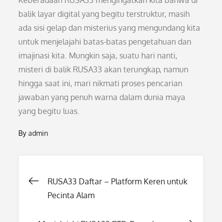
Keberadaan RUSA33 mengingatkan kita bahwa di
balik layar digital yang begitu terstruktur, masih
ada sisi gelap dan misterius yang mengundang kita
untuk menjelajahi batas-batas pengetahuan dan
imajinasi kita. Mungkin saja, suatu hari nanti,
misteri di balik RUSA33 akan terungkap, namun
hingga saat ini, mari nikmati proses pencarian
jawaban yang penuh warna dalam dunia maya
yang begitu luas.
By
admin
Post
RUSA33 Daftar – Platform Keren untuk
Pecinta Alam
navigation