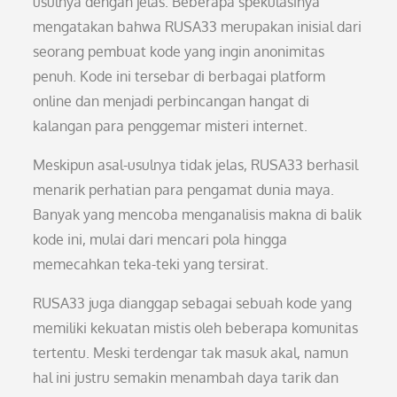
usulnya dengan jelas. Beberapa spekulasinya
mengatakan bahwa RUSA33 merupakan inisial dari
seorang pembuat kode yang ingin anonimitas
penuh. Kode ini tersebar di berbagai platform
online dan menjadi perbincangan hangat di
kalangan para penggemar misteri internet.
Meskipun asal-usulnya tidak jelas, RUSA33 berhasil
menarik perhatian para pengamat dunia maya.
Banyak yang mencoba menganalisis makna di balik
kode ini, mulai dari mencari pola hingga
memecahkan teka-teki yang tersirat.
RUSA33 juga dianggap sebagai sebuah kode yang
memiliki kekuatan mistis oleh beberapa komunitas
tertentu. Meski terdengar tak masuk akal, namun
hal ini justru semakin menambah daya tarik dan