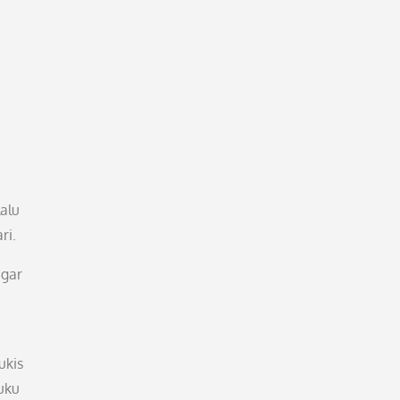
lalu
ri.
egar
ukis
uku