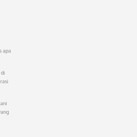
s apa
 di
rasi
rani
yang