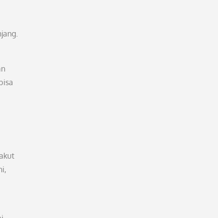
jang.
an
bisa
takut
i,