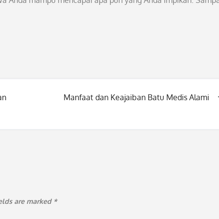
hwa Anda mampu mencapai apa pun yang Anda impikan. Sampa
an
Manfaat dan Keajaiban Batu Medis Alami
ields are marked
*