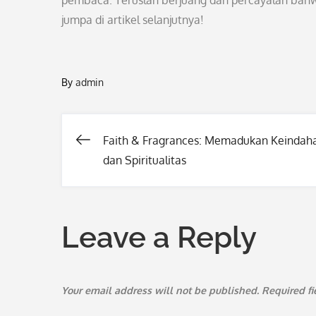
pembaca. Teruslah berjuang dan percayalah ba
jumpa di artikel selanjutnya!
By
admin
Faith & Fragrances: Memadukan Keindah
Post
dan Spiritualitas
navigation
Leave a Reply
Your email address will not be published.
Required f