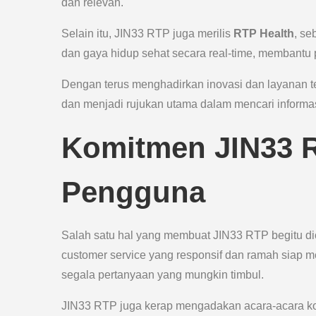
dan relevan.
Selain itu, JIN33 RTP juga merilis
RTP Health
, se
dan gaya hidup sehat secara real-time, membantu
Dengan terus menghadirkan inovasi dan layanan te
dan menjadi rujukan utama dalam mencari informasi
Komitmen JIN33 
Pengguna
Salah satu hal yang membuat JIN33 RTP begitu d
customer service yang responsif dan ramah siap
segala pertanyaan yang mungkin timbul.
JIN33 RTP juga kerap mengadakan acara-acara k