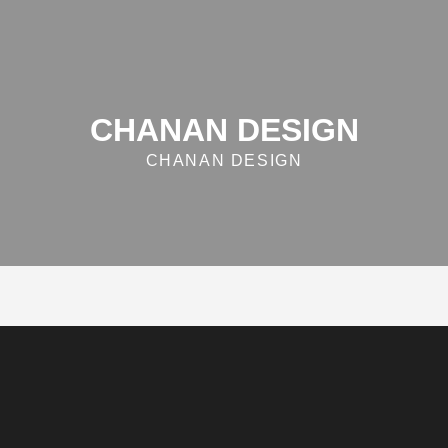
CHANAN DESIGN
CHANAN DESIGN