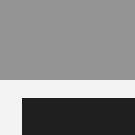
Skip
to
content