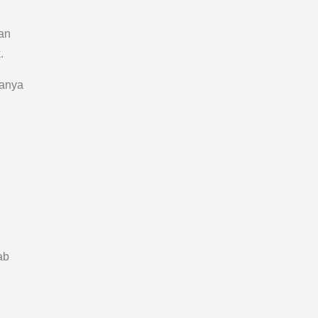
tan
.
ianya
ab