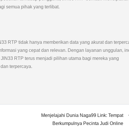
gi semua pihak yang terlibat.
JIN33 RTP tidak hanya memberikan data yang akurat dan terperc
 informasi yang cepat dan relevan. Dengan layanan unggulan, in
 JIN33 RTP terus menjadi pilihan utama bagi mereka yang
dan terpercaya.
Menjelajahi Dunia Naga99 Link: Tempat
Berkumpulnya Pecinta Judi Online