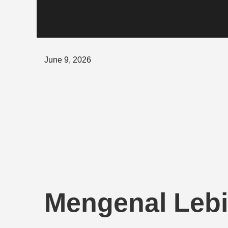
Posted
June 9, 2026
on
Mengenal Lebi