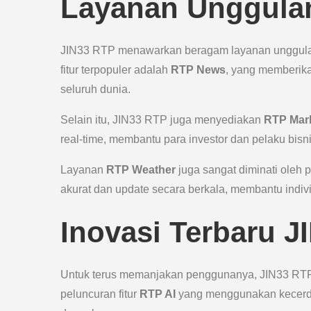
Layanan Unggula
JIN33 RTP menawarkan beragam layanan unggulan 
fitur terpopuler adalah
RTP News
, yang memberikan
seluruh dunia.
Selain itu, JIN33 RTP juga menyediakan
RTP Mar
real-time, membantu para investor dan pelaku bis
Layanan
RTP Weather
juga sangat diminati oleh
akurat dan update secara berkala, membantu indivi
Inovasi Terbaru J
Untuk terus memanjakan penggunanya, JIN33 RTP t
peluncuran fitur
RTP AI
yang menggunakan kecerdas