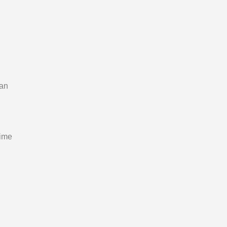
nan
time