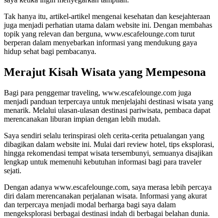
Tak hanya itu, artikel-artikel mengenai kesehatan dan kesejahteraan
juga menjadi perhatian utama dalam website ini. Dengan membahas
topik yang relevan dan berguna, www.escafelounge.com turut
berperan dalam menyebarkan informasi yang mendukung gaya
hidup sehat bagi pembacanya.
Merajut Kisah Wisata yang Mempesona
Bagi para penggemar traveling, www.escafelounge.com juga
menjadi panduan terpercaya untuk menjelajahi destinasi wisata yang
menarik. Melalui ulasan-ulasan destinasi pariwisata, pembaca dapat
merencanakan liburan impian dengan lebih mudah.
Saya sendiri selalu terinspirasi oleh cerita-cerita petualangan yang
dibagikan dalam website ini. Mulai dari review hotel, tips eksplorasi,
hingga rekomendasi tempat wisata tersembunyi, semuanya disajikan
lengkap untuk memenuhi kebutuhan informasi bagi para traveler
sejati.
Dengan adanya www.escafelounge.com, saya merasa lebih percaya
diri dalam merencanakan perjalanan wisata. Informasi yang akurat
dan terpercaya menjadi modal berharga bagi saya dalam
mengeksplorasi berbagai destinasi indah di berbagai belahan dunia.