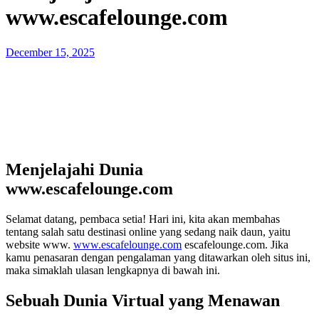
www.escafelounge.com
Posted
December 15, 2025
on
Menjelajahi Dunia
www.escafelounge.com
Selamat datang, pembaca setia! Hari ini, kita akan membahas
tentang salah satu destinasi online yang sedang naik daun, yaitu
website www.
www.escafelounge.com
escafelounge.com. Jika
kamu penasaran dengan pengalaman yang ditawarkan oleh situs ini,
maka simaklah ulasan lengkapnya di bawah ini.
Sebuah Dunia Virtual yang Menawan