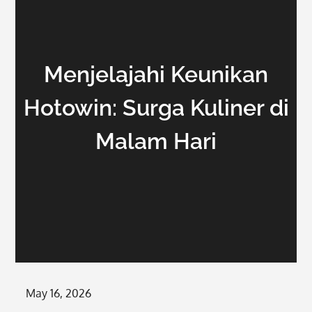
Menjelajahi Keunikan
Hotowin: Surga Kuliner di
Malam Hari
Posted
May 16, 2026