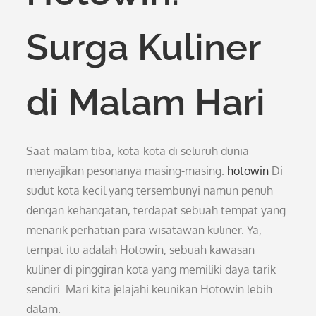
Surga Kuliner
di Malam Hari
Saat malam tiba, kota-kota di seluruh dunia
menyajikan pesonanya masing-masing.
hotowin
Di
sudut kota kecil yang tersembunyi namun penuh
dengan kehangatan, terdapat sebuah tempat yang
menarik perhatian para wisatawan kuliner. Ya,
tempat itu adalah Hotowin, sebuah kawasan
kuliner di pinggiran kota yang memiliki daya tarik
sendiri. Mari kita jelajahi keunikan Hotowin lebih
dalam.