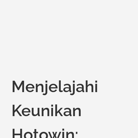
on
Menjelajahi
Keunikan
Hotowin: