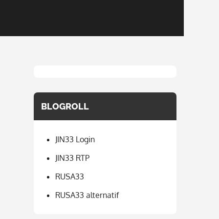
BLOGROLL
JIN33 Login
JIN33 RTP
RUSA33
RUSA33 alternatif