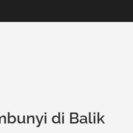
bunyi di Balik