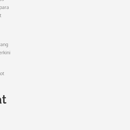
 para
t
yang
erkini
ot
at