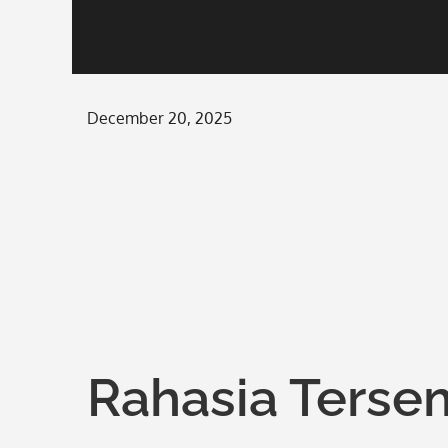
Posted
December 20, 2025
on
Rahasia Tersem