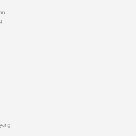
dan
g
 yang