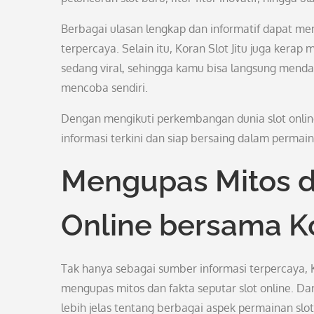
Berbagai ulasan lengkap dan informatif dapat me
terpercaya. Selain itu, Koran Slot Jitu juga kera
sedang viral, sehingga kamu bisa langsung men
mencoba sendiri.
Dengan mengikuti perkembangan dunia slot online 
informasi terkini dan siap bersaing dalam permain
Mengupas Mitos d
Online bersama Ko
Tak hanya sebagai sumber informasi terpercaya, K
mengupas mitos dan fakta seputar slot online. 
lebih jelas tentang berbagai aspek permainan sl