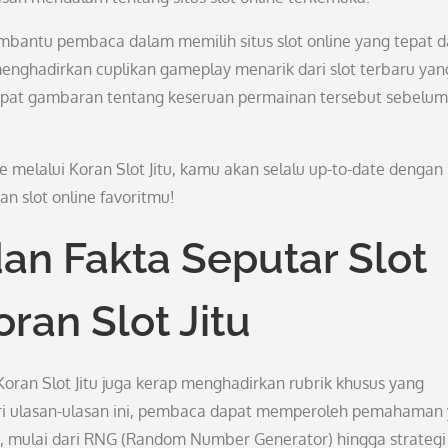
mbantu pembaca dalam memilih situs slot online yang tepat 
p menghadirkan cuplikan gameplay menarik dari slot terbaru yan
dapat gambaran tentang keseruan permainan tersebut sebelum
melalui Koran Slot Jitu, kamu akan selalu up-to-date dengan
an slot online favoritmu!
an Fakta Seputar Slot
ran Slot Jitu
oran Slot Jitu juga kerap menghadirkan rubrik khusus yang
Dari ulasan-ulasan ini, pembaca dapat memperoleh pemahaman
ot, mulai dari RNG (Random Number Generator) hingga strategi