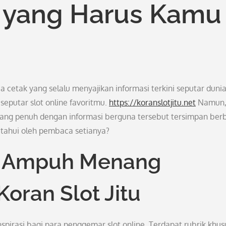
tu yang Harus Kamu
a cetak yang selalu menyajikan informasi terkini seputar duni
k seputar slot online favoritmu.
https://koranslotjitu.net
Namun
ang penuh dengan informasi berguna tersebut tersimpan ber
tahui oleh pembaca setianya?
s Ampuh Menang
Koran Slot Jitu
spirasi bagi para penggemar slot online. Terdapat rubrik khus