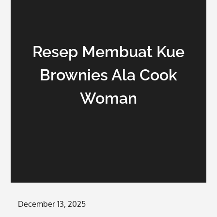
Resep Membuat Kue
Brownies Ala Cook
Woman
Posted
December 13, 2025