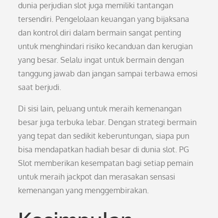
dunia perjudian slot juga memiliki tantangan
tersendiri. Pengelolaan keuangan yang bijaksana
dan kontrol diri dalam bermain sangat penting
untuk menghindari risiko kecanduan dan kerugian
yang besar. Selalu ingat untuk bermain dengan
tanggung jawab dan jangan sampai terbawa emosi
saat berjudi.
Di sisi lain, peluang untuk meraih kemenangan
besar juga terbuka lebar. Dengan strategi bermain
yang tepat dan sedikit keberuntungan, siapa pun
bisa mendapatkan hadiah besar di dunia slot. PG
Slot memberikan kesempatan bagi setiap pemain
untuk meraih jackpot dan merasakan sensasi
kemenangan yang menggembirakan.