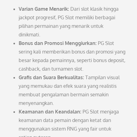
Varian Game Menarik:
Dari slot klasik hingga
jackpot progresif, PG Slot memiliki berbagai
pilihan permainan yang menarik untuk
dinikmati.
Bonus dan Promosi Menggiurkan:
PG Slot
sering kali memberikan bonus dan promosi yang
besar kepada pemainnya, seperti bonus deposit,
cashback, dan turnamen slot.
Grafis dan Suara Berkualitas:
Tampilan visual
yang memukau dan efek suara yang realistis
membuat pengalaman bermain semakin
menyenangkan.
Keamanan dan Keandalan:
PG Slot menjaga
keamanan data pemain dengan ketat dan
menggunakan sistem RNG yang fair untuk