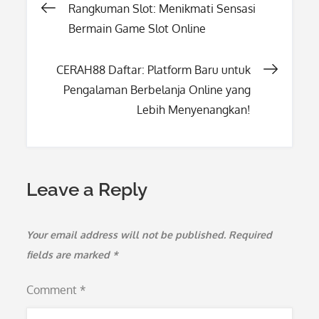
Post
Rangkuman Slot: Menikmati Sensasi
Bermain Game Slot Online
navigation
CERAH88 Daftar: Platform Baru untuk
Pengalaman Berbelanja Online yang
Lebih Menyenangkan!
Leave a Reply
Your email address will not be published.
Required
fields are marked
*
Comment
*