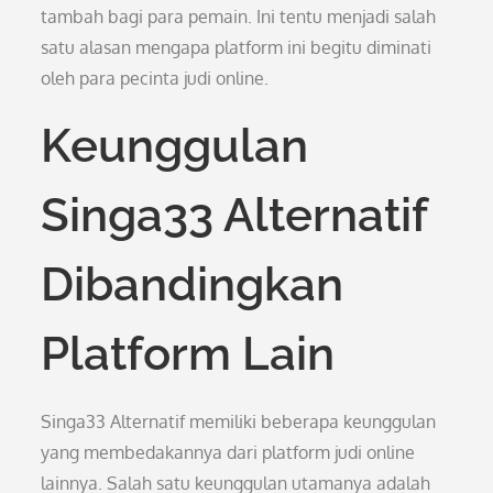
tambah bagi para pemain. Ini tentu menjadi salah
satu alasan mengapa platform ini begitu diminati
oleh para pecinta judi online.
Keunggulan
Singa33 Alternatif
Dibandingkan
Platform Lain
Singa33 Alternatif memiliki beberapa keunggulan
yang membedakannya dari platform judi online
lainnya. Salah satu keunggulan utamanya adalah