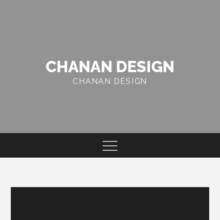
Skip
to
content
CHANAN DESIGN
CHANAN DESIGN