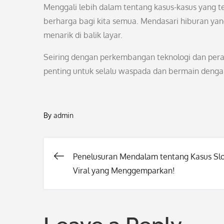
Menggali lebih dalam tentang kasus-kasus yang t
berharga bagi kita semua. Mendasari hiburan yang
menarik di balik layar.
Seiring dengan perkembangan teknologi dan perat
penting untuk selalu waspada dan bermain denga
By
admin
Penelusuran Mendalam tentang Kasus Sl
Post
Viral yang Menggemparkan!
navigation