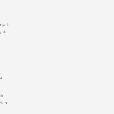
njadi
yata
ma
ik
elah