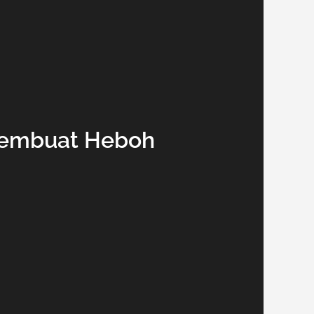
 Membuat Heboh