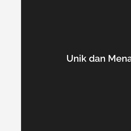
Unik dan Mena