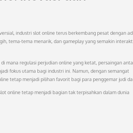
ersial, industri slot online terus berkembang pesat dengan a
nggih, tema-tema menarik, dan gameplay yang semakin interakt
i mana regulasi perjudian online yang ketat, persaingan anta
enjadi fokus utama bagi industri ini. Namun, dengan semangat
ine tetap menjadi pilihan favorit bagi para penggemar judi da
ot online tetap menjadi bagian tak terpisahkan dalam dunia