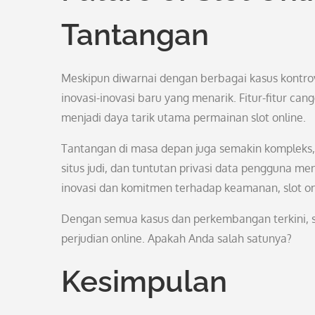
Tantangan
Meskipun diwarnai dengan berbagai kasus kontrov
inovasi-inovasi baru yang menarik. Fitur-fitur ca
menjadi daya tarik utama permainan slot online.
Tantangan di masa depan juga semakin kompleks, d
situs judi, dan tuntutan privasi data pengguna m
inovasi dan komitmen terhadap keamanan, slot onl
Dengan semua kasus dan perkembangan terkini, sl
perjudian online. Apakah Anda salah satunya?
Kesimpulan