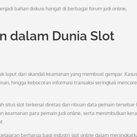
enjadi bahan diskusi hangat di berbagai forum judi online,
 dalam Dunia Slot
 tidak luput dari skandal keamanan yang membuat gempar. Kasu
nan, hingga kebocoran informasi transaksi seringkali mencor
h situs slot terkenal diretas dan ribuan data pemain tersebar 
dan keamanan para pemain judi online, serta menimbulkan ker
t.
lajaran berharga bagi industri slot online dalam meningkatk