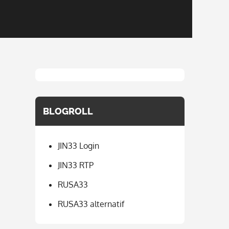
BLOGROLL
JIN33 Login
JIN33 RTP
RUSA33
RUSA33 alternatif