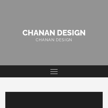
Skip
to
content
CHANAN DESIGN
CHANAN DESIGN