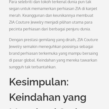
Para selebriti dan tokoh terkenal dunia pun tak
segan untuk memamerkan perhiasan ZIA di karpet
merah. Keanggunan dan keunikannya membuat
ZIA Couture Jewelry menjadi pilihan utama para
pecinta perhiasan dari berbagai penjuru dunia.
Dengan prestasi gemilang yang diraih, ZIA Couture
Jewelry semakin meneguhkan posisinya sebagai
brand perhiasan terkemuka yang mampu bersaing
di pasar global. Keindahan yang mereka tawarkan
sungguh tak terbantahkan.
Kesimpulan:
Keindahan yang