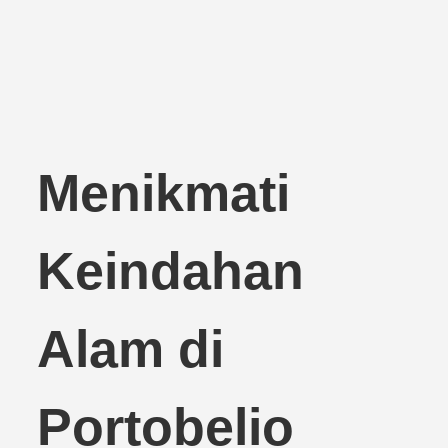
Menikmati
Keindahan
Alam di
Portobelio