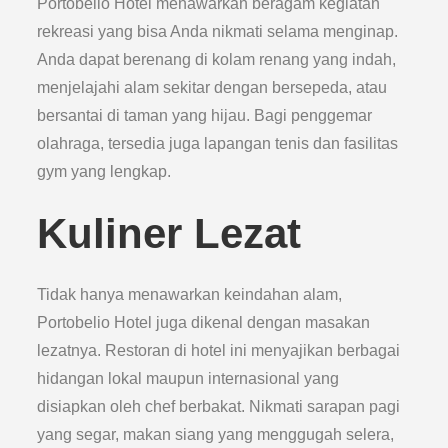
Portobelio Hotel menawarkan beragam kegiatan
rekreasi yang bisa Anda nikmati selama menginap.
Anda dapat berenang di kolam renang yang indah,
menjelajahi alam sekitar dengan bersepeda, atau
bersantai di taman yang hijau. Bagi penggemar
olahraga, tersedia juga lapangan tenis dan fasilitas
gym yang lengkap.
Kuliner Lezat
Tidak hanya menawarkan keindahan alam,
Portobelio Hotel juga dikenal dengan masakan
lezatnya. Restoran di hotel ini menyajikan berbagai
hidangan lokal maupun internasional yang
disiapkan oleh chef berbakat. Nikmati sarapan pagi
yang segar, makan siang yang menggugah selera,