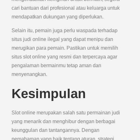
cari bantuan dari profesional atau keluarga untuk
mendapatkan dukungan yang diperlukan.
Selain itu, pemain juga perlu waspada terhadap
situs judi online ilegal yang dapat menipu dan
merugikan para pemain. Pastikan untuk memilih
situs slot online yang resmi dan terpercaya agar
pengalaman bermainmu tetap aman dan
menyenangkan.
Kesimpulan
Slot online merupakan salah satu permainan judi
yang menarik dan menghibur dengan berbagai
keunggulan dan tantangannya. Dengan
pemahaman yang baik tentang aturan, strategi