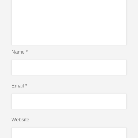
Name
*
Email
*
Website