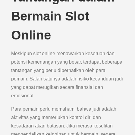
Bermain Slot
Online
Meskipun slot online menawarkan keseruan dan
potensi kemenangan yang besar, terdapat beberapa
tantangan yang perlu diperhatikan oleh para
pemain. Salah satunya adalah risiko kecanduan judi
yang dapat merugikan secara finansial dan
emosional.
Para pemain perlu memahami bahwa judi adalah
aktivitas yang memerlukan kontrol diri dan
kesadaran akan batasan. Jika merasa kesulitan
mengendalikan keinginan untuk bermain, segera