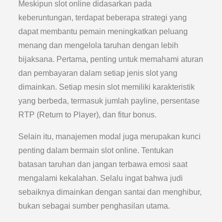
Meskipun slot online didasarkan pada
keberuntungan, terdapat beberapa strategi yang
dapat membantu pemain meningkatkan peluang
menang dan mengelola taruhan dengan lebih
bijaksana. Pertama, penting untuk memahami aturan
dan pembayaran dalam setiap jenis slot yang
dimainkan. Setiap mesin slot memiliki karakteristik
yang berbeda, termasuk jumlah payline, persentase
RTP (Return to Player), dan fitur bonus.
Selain itu, manajemen modal juga merupakan kunci
penting dalam bermain slot online. Tentukan
batasan taruhan dan jangan terbawa emosi saat
mengalami kekalahan. Selalu ingat bahwa judi
sebaiknya dimainkan dengan santai dan menghibur,
bukan sebagai sumber penghasilan utama.