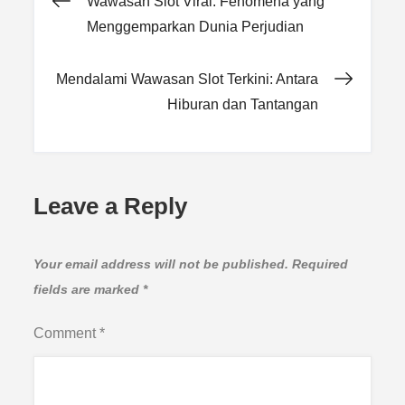
Post
Wawasan Slot Viral: Fenomena yang
Menggemparkan Dunia Perjudian
navigation
Mendalami Wawasan Slot Terkini: Antara
Hiburan dan Tantangan
Leave a Reply
Your email address will not be published.
Required
fields are marked
*
Comment
*