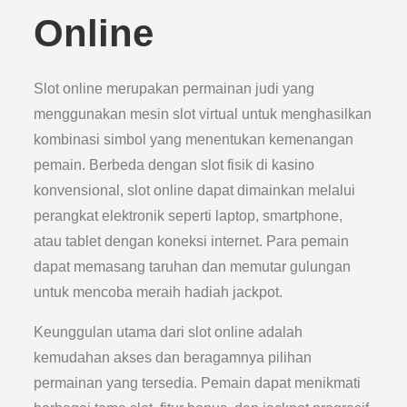
Online
Slot online merupakan permainan judi yang
menggunakan mesin slot virtual untuk menghasilkan
kombinasi simbol yang menentukan kemenangan
pemain. Berbeda dengan slot fisik di kasino
konvensional, slot online dapat dimainkan melalui
perangkat elektronik seperti laptop, smartphone,
atau tablet dengan koneksi internet. Para pemain
dapat memasang taruhan dan memutar gulungan
untuk mencoba meraih hadiah jackpot.
Keunggulan utama dari slot online adalah
kemudahan akses dan beragamnya pilihan
permainan yang tersedia. Pemain dapat menikmati