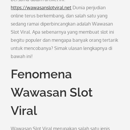
https://wawasanslotviral.net
Dunia perjudian
online terus berkembang, dan salah satu yang
sedang ramai diperbincangkan adalah Wawasan
Slot Viral. Apa sebenarnya yang membuat slot ini
begitu populer dan mengapa banyak orang tertarik
untuk mencobanya? Simak ulasan lengkapnya di
bawah ini!
Fenomena
Wawasan Slot
Viral
Wawasan Slot Viral merupakan salah satu jenis