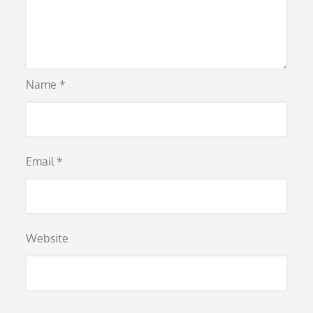
Name
*
Email
*
Website