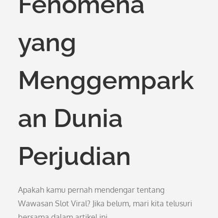
Fenomena
yang
Menggempark
an Dunia
Perjudian
Apakah kamu pernah mendengar tentang
Wawasan Slot Viral? Jika belum, mari kita telusuri
bersama dalam artikel ini.