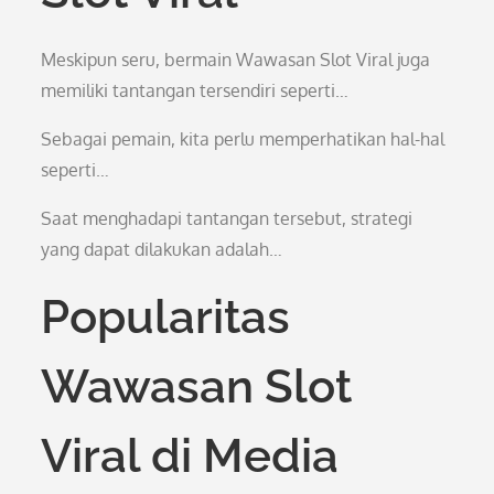
Meskipun seru, bermain Wawasan Slot Viral juga
memiliki tantangan tersendiri seperti…
Sebagai pemain, kita perlu memperhatikan hal-hal
seperti…
Saat menghadapi tantangan tersebut, strategi
yang dapat dilakukan adalah…
Popularitas
Wawasan Slot
Viral di Media